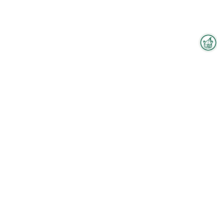
Interzoo-Newsletter
Branchenwissen, Insights und
Neuigkeiten zur Interzoo – das
bietet Ihnen der Newsletter der
Weltleitmesse der
internationalen Heimtierbranche.
Zum Hallenplan
Melden Sie sich jetzt an und
bleiben Sie immer up-to-date.
Mitarbeiter