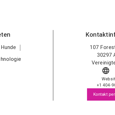
eten
Kontaktin
r Hunde
107 Fores
30297
hnologie
Vereinigt
language
Websi
+1 404-9
Kontakt per