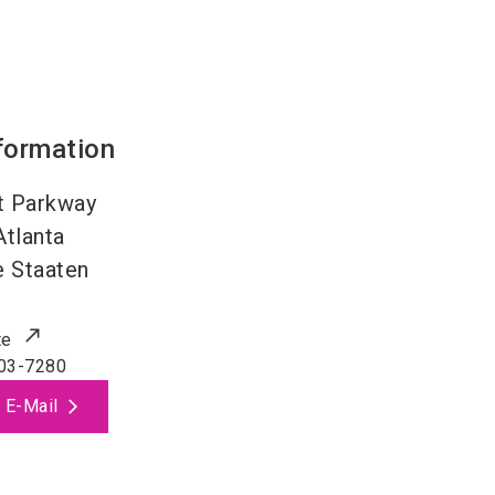
formation
t Parkway
Atlanta
e Staaten
te
03-7280
 E-Mail