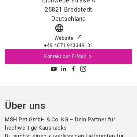
Eichweberstraße 4
25821
Bredstedt
Deutschland
language
Website
+49 4671 943349131
Kontakt per E-Mail
Über uns
MSH Pet GmbH & Co. KG – Dein Partner für
hochwertige Kausnacks
Du suchst einen zuverlässigen Lieferanten für