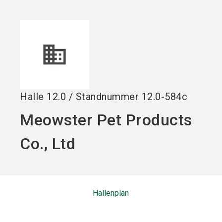
language
DE
search
Halle
12.0
/
Standnummer
12.0-584c
Meowster Pet Products
Co., Ltd
Hallenplan