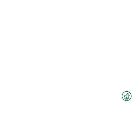
Interzoo-Newsletter
Zum Hallenplan
Branchenwissen, Insights und
Neuigkeiten zur Interzoo – das