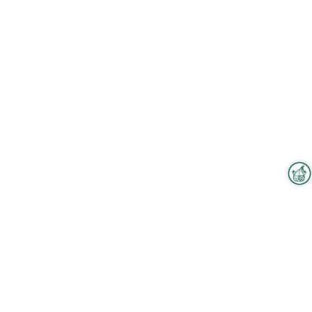
Interzoo-Newsletter
Branchenwissen, Insights und
Neuigkeiten zur Interzoo – das
bietet Ihnen der Newsletter der
Weltleitmesse der
internationalen Heimtierbranche.