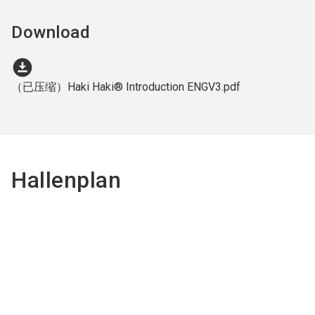
Download
download_for_offline
（已压缩）Haki Haki® Introduction ENGV3.pdf
Hallenplan