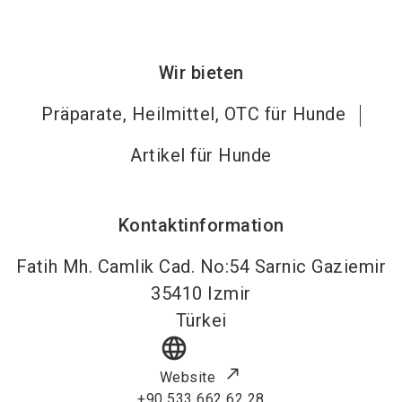
Wir bieten
Präparate, Heilmittel, OTC für Hunde
Artikel für Hunde
Kontaktinformation
Fatih Mh. Camlik Cad. No:54 Sarnic Gaziemir
35410
Izmir
Türkei
language
Website
+90 533 662 62 28