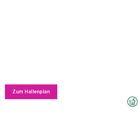
Zum Hallenplan
Interzoo-Newsletter
Sehen Sie sich unser Firmenvideo an
Branchenwissen, Insights und
MCA PROCESS Video
Neuigkeiten zur Interzoo – das