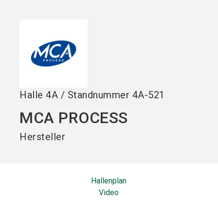
language
DE
search
Halle
4A
/
Standnummer
4A-521
MCA PROCESS
Hersteller
Hallenplan
Video