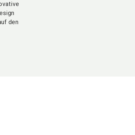
ovative
esign
auf den