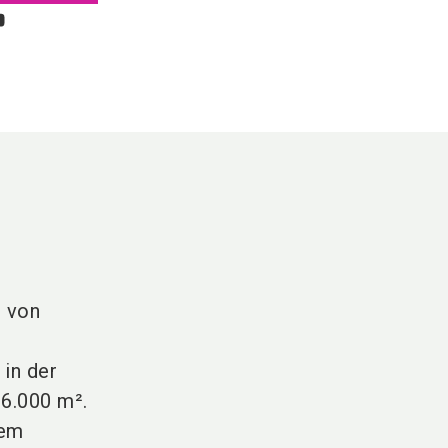
r von
 in der
n
6.000 m²
.
nem