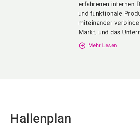
erfahrenen
internen 
und funktionale Prod
miteinander verbinden
Markt, und das Untern
add_circle_outline
Mehr Lesen
Hallenplan