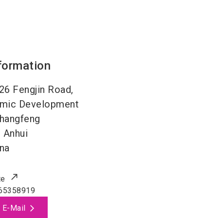
formation
26 Fengjin Road,
omic Development
Changfeng
0
Anhui
na
te
65358919
 E-Mail