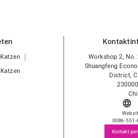
eten
Kontaktin
 Katzen
Workshop 2, No. 
Shuangfeng Econ
r Katzen
District, 
23000
Chi
language
Websi
0086-551-
Kontakt per