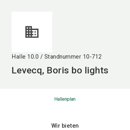
language
DE
search
Halle
10.0
/
Standnummer
10-712
Levecq, Boris bo lights
Hallenplan
Wir bieten