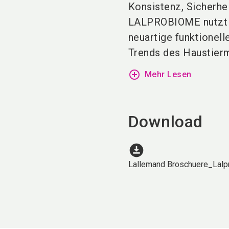
Konsistenz, Sicherhe
LALPROBIOME nutzt di
neuartige funktionell
Trends des Haustierma
add_circle_outline
Mehr Lesen
Download
download_for_offline
Lallemand Broschuere_Lal