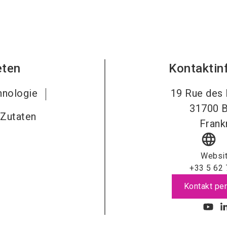
eten
Kontaktin
hnologie
19 Rue des 
31700
B
 Zutaten
Frank
language
Websi
+33 5 62 
Kontakt per