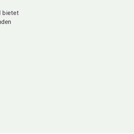
 bietet
lnden