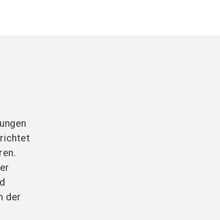
sungen
richtet
ren.
er
nd
n der