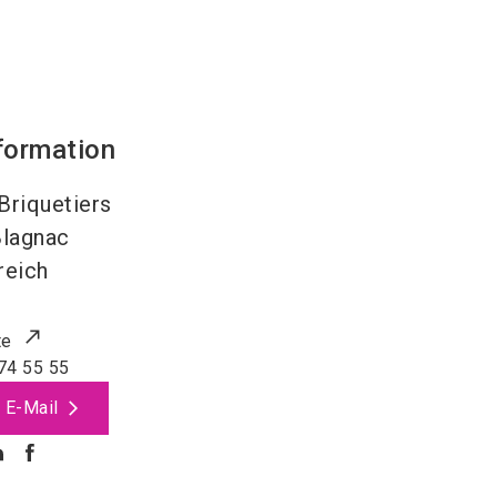
formation
Briquetiers
lagnac
reich
te
74 55 55
 E-Mail