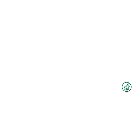
Interzoo-Newsletter
Branchenwissen, Insights und
Neuigkeiten zur Interzoo – das
bietet Ihnen der Newsletter der