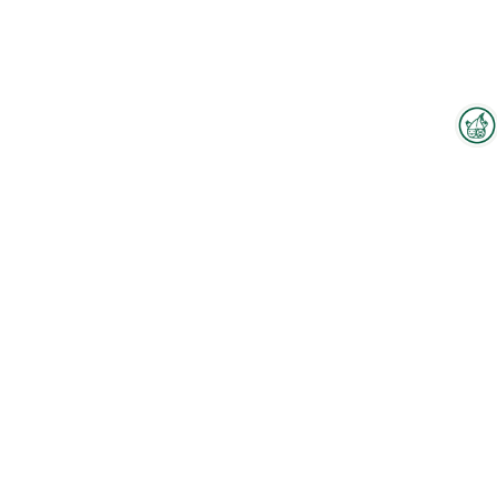
Interzoo-Newsletter
Branchenwissen, Insights und
Neuigkeiten zur Interzoo – das
bietet Ihnen der Newsletter der
Weltleitmesse der
internationalen Heimtierbranche.
Melden Sie sich jetzt an und
bleiben Sie immer up-to-date.
Zum Hallenplan