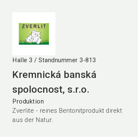
language
DE
search
Halle
3
/
Standnummer
3-813
Kremnická banská
spolocnost, s.r.o.
Produktion
Zverlite - reines Bentonitprodukt direkt
aus der Natur.