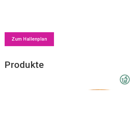
Zum Hallenplan
Produkte
Interzoo-Newsletter
Branchenwissen, Insights und
Neuigkeiten zur Interzoo – das
bietet Ihnen der Newsletter der
Weltleitmesse der