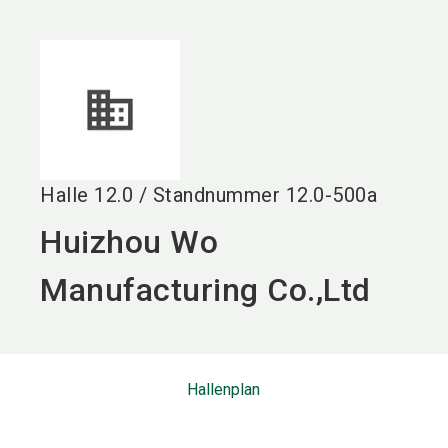
language
DE
search
Halle
12.0
/
Standnummer
12.0-500a
Huizhou Wo
Manufacturing Co.,Ltd
Hallenplan