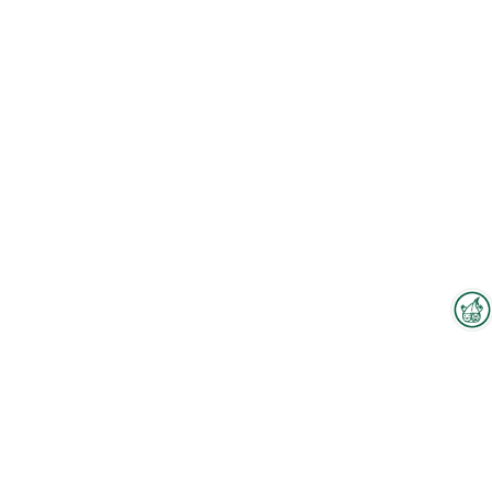
Interzoo-Newsletter
Branchenwissen, Insights und
Neuigkeiten zur Interzoo – das
bietet Ihnen der Newsletter der
Weltleitmesse der