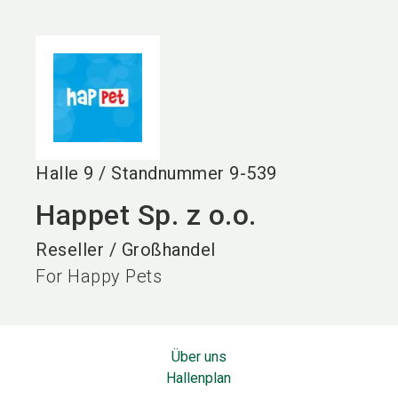
language
DE
search
Halle
9
/
Standnummer
9-539
Happet Sp. z o.o.
Reseller / Großhandel
For Happy Pets
Über uns
Hallenplan