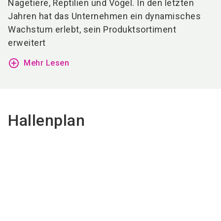
Nagetiere,
Reptilien
und
Vögel.
In
den
letzten
Jahren
hat
das
Unternehmen
ein
dynamisches
Wachstum
erlebt,
sein
Produktsortiment
erweitert
add_circle_outline
Mehr Lesen
Hallenplan