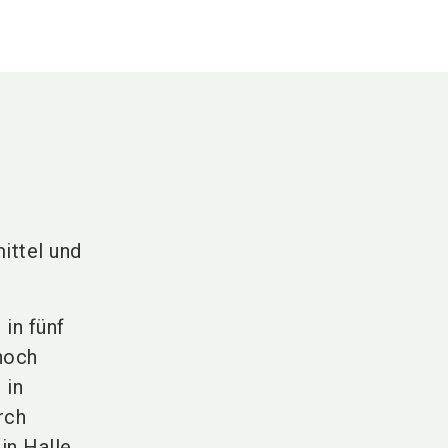
ittel und
 in fünf
noch
 in
rch
in Halle