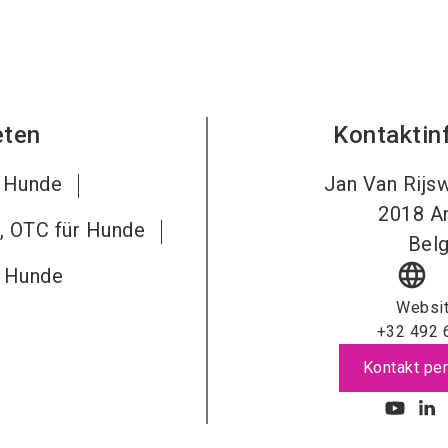
eten
Kontaktin
r Hunde
Jan Van Rijsw
2018
A
l, OTC für Hunde
Belg
language
r Hunde
Websi
+32 492 
Kontakt per