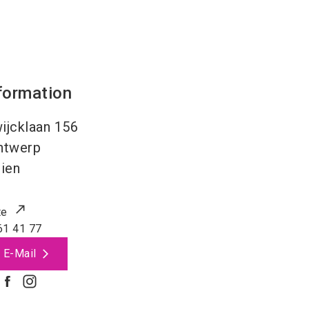
formation
ijcklaan 156
ntwerp
ien
te
61 41 77
 E-Mail