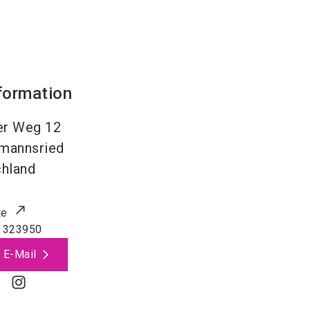
formation
er Weg 12
tmannsried
hland
te
 323950
 E-Mail