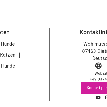
eten
Kontaktin
r Hunde
Wohlmuts
87463
Die
 Katzen
Deutsc
language
r Hunde
Websi
+49 8374
Kontakt per