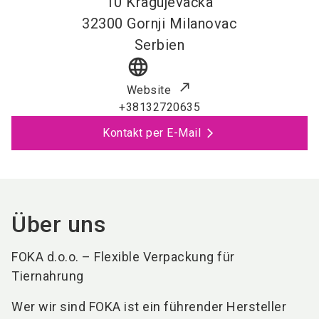
10 Kragujevačka
32300
Gornji Milanovac
Serbien
language
Website
+38132720635
Kontakt per E-Mail
Über uns
FOKA d.o.o. – Flexible Verpackung für
Tiernahrung
Wer wir sind FOKA ist ein führender Hersteller