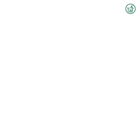
Interzoo-Newsletter
Branchenwissen, Insights und
Neuigkeiten zur Interzoo – das
bietet Ihnen der Newsletter der
Weltleitmesse der
internationalen Heimtierbranche.
Melden Sie sich jetzt an und
bleiben Sie immer up-to-date.
Zum Hallenplan
Keywords