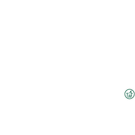
Interzoo-Newsletter
Zum Hallenplan
Branchenwissen, Insights und
Neuigkeiten zur Interzoo – das
bietet Ihnen der Newsletter der