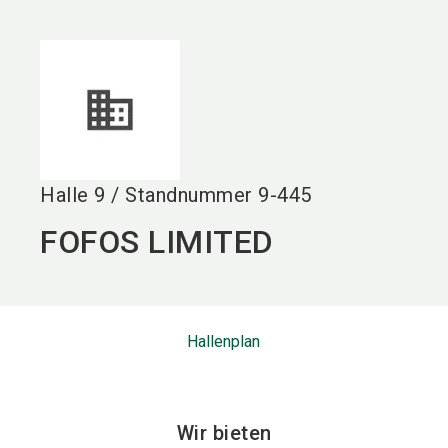
language
DE
search
Halle
9
/
Standnummer
9-445
FOFOS LIMITED
Hallenplan
Wir bieten