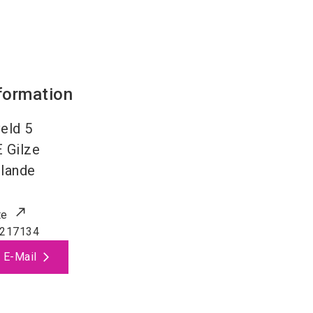
formation
eld 5
E
Gilze
lande
te
0217134
 E-Mail