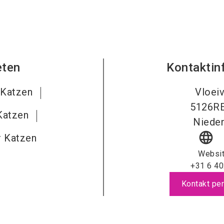
eten
Kontaktin
 Katzen
Vloeiv
5126R
 Katzen
Nieder
language
r Katzen
Websi
+31 6 4
Kontakt per