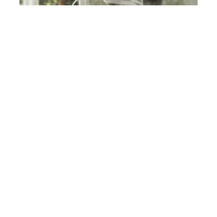
Interzoo-Newsletter
Branchenwissen, Insights und
Neuigkeiten zur Interzoo – das
bietet Ihnen der Newsletter der
Weltleitmesse der
internationalen Heimtierbranche.
Melden Sie sich jetzt an und
bleiben Sie immer up-to-date.
Hallo Pleun
Zum Produkt