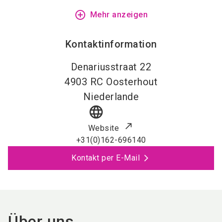
add_circle_outline
Mehr anzeigen
Kontaktinformation
Denariusstraat 22
4903 RC
Oosterhout
Niederlande
language
Website
+31(0)162-696140
Kontakt per E-Mail
Über uns