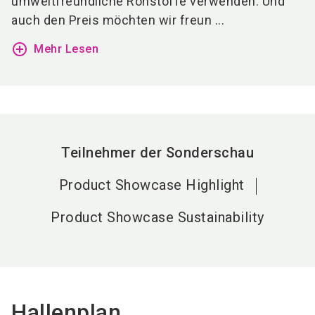
umweltfreundliche Rohstoffe verwenden. Und
auch den Preis möchten wir freun ...
add_circle_outline
Mehr Lesen
Teilnehmer der Sonderschau
Product Showcase Highlight
Product Showcase Sustainability
Hallenplan