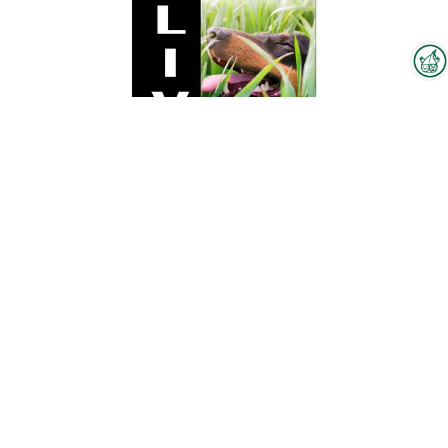
Interzoo-Newsletter
Branchenwissen, Insights und
Neuigkeiten zur Interzoo – das
bietet Ihnen der Newsletter der
Weltleitmesse der
internationalen Heimtierbranche.
Liver Pet
Melden Sie sich jetzt an und
bleiben Sie immer up-to-date.
Zum Produkt