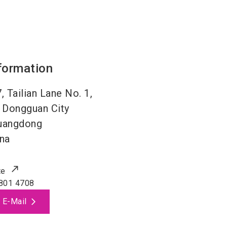
formation
 Tailian Lane No. 1,
 Dongguan City
uangdong
na
te
801 4708
 E-Mail