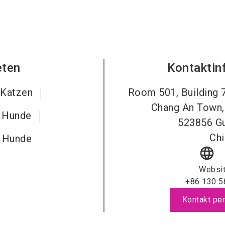
eten
Kontaktin
 Katzen
Room 501, Building 7,
Chang An Town,
r Hunde
523856
G
Chi
r Hunde
language
Websi
+86 130 5
Kontakt per