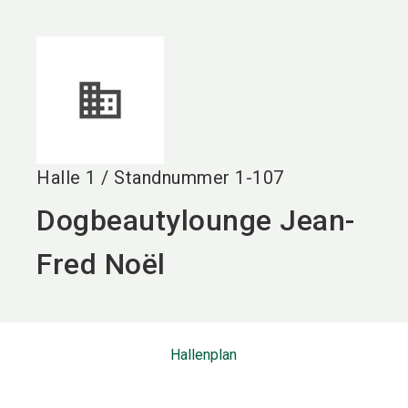
language
DE
search
Halle
1
/
Standnummer
1-107
Dogbeautylounge Jean-
Fred Noël
Hallenplan