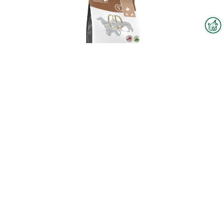
Interzoo-Newsletter
Branchenwissen, Insights und
Neuigkeiten zur Interzoo – das
bietet Ihnen der Newsletter der
Weltleitmesse der
internationalen Heimtierbranche.
CD BEEF & RICE
Melden Sie sich jetzt an und
bleiben Sie immer up-to-date.
Zum Produkt