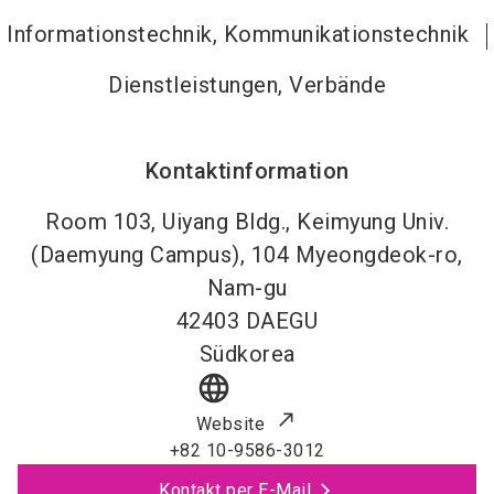
Informationstechnik, Kommunikationstechnik
Dienstleistungen, Verbände
Kontaktinformation
Room 103, Uiyang Bldg., Keimyung Univ.
(Daemyung Campus), 104 Myeongdeok-ro,
Nam-gu
42403
DAEGU
Südkorea
language
Website
+82 10-9586-3012
Kontakt per E-Mail