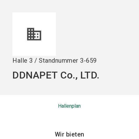
language
DE
search
Halle
3
/
Standnummer
3-659
DDNAPET Co., LTD.
Hallenplan
Wir bieten