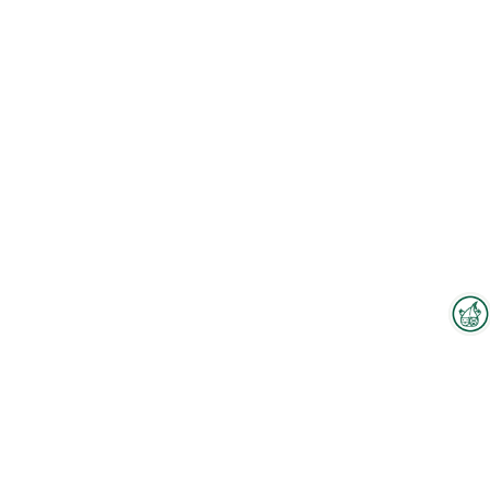
Interzoo-Newsletter
Zum Hallenplan
Branchenwissen, Insights und
Neuigkeiten zur Interzoo – das
bietet Ihnen der Newsletter der
Weltleitmesse der