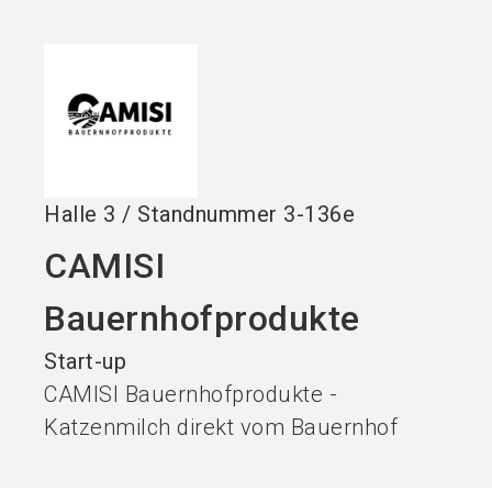
language
DE
search
Halle
3
/
Standnummer
3-136e
CAMISI
Bauernhofprodukte
Start-up
CAMISI Bauernhofprodukte -
Katzenmilch direkt vom Bauernhof