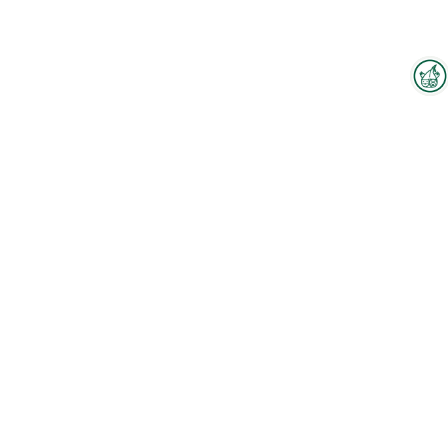
Interzoo-Newsletter
Branchenwissen, Insights und
Neuigkeiten zur Interzoo – das
bietet Ihnen der Newsletter der
Zum Hallenplan
Weltleitmesse der
internationalen Heimtierbranche.
Produkte
Melden Sie sich jetzt an und
bleiben Sie immer up-to-date.