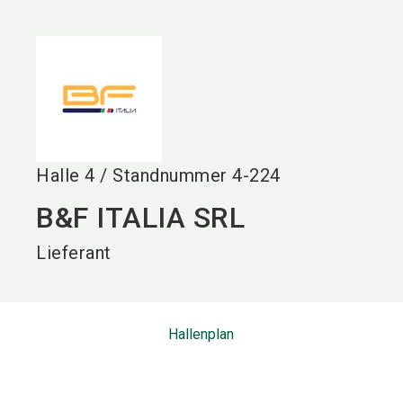
language
DE
search
Halle
4
/
Standnummer
4-224
B&F ITALIA SRL
Lieferant
Hallenplan