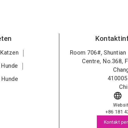
eten
Kontaktin
 Katzen
Room 706#, Shuntian I
Centre, No.368, 
r Hunde
Chang
410005
r Hunde
Chi
language
Websi
+86 181 4
Kontakt per