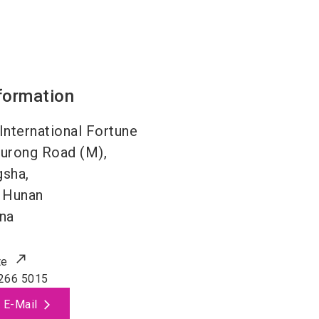
formation
nternational Fortune
Furong Road (M),
sha,
Hunan
na
te
266 5015
 E-Mail