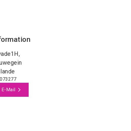
formation
wade1H,
uwegein
lande
1073277
 E-Mail