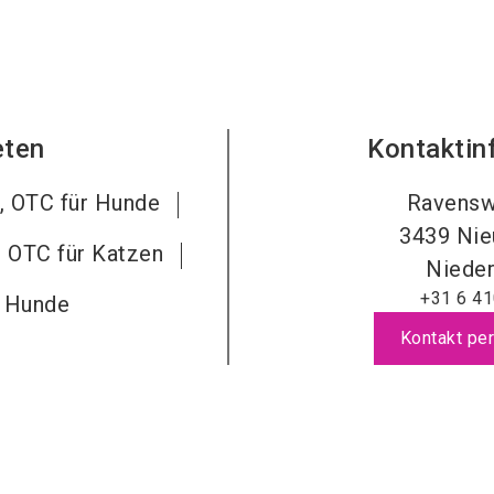
eten
Kontaktin
l, OTC für Hunde
Ravens
3439
Nie
, OTC für Katzen
Nieder
+31 6 4
r Hunde
Kontakt per