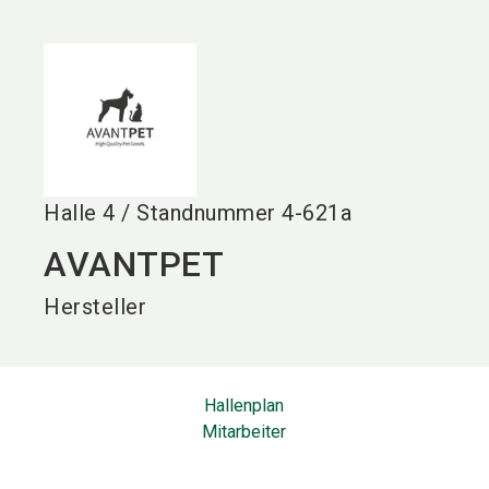
language
DE
search
Halle
4
/
Standnummer
4-621a
AVANTPET
Hersteller
Hallenplan
Mitarbeiter