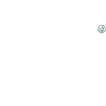
Interzoo-Newsletter
Zum Hallenplan
Branchenwissen, Insights und
Neuigkeiten zur Interzoo – das
bietet Ihnen der Newsletter der
Mitarbeiter
Weltleitmesse der
internationalen Heimtierbranche.
Melden Sie sich jetzt an und
bleiben Sie immer up-to-date.