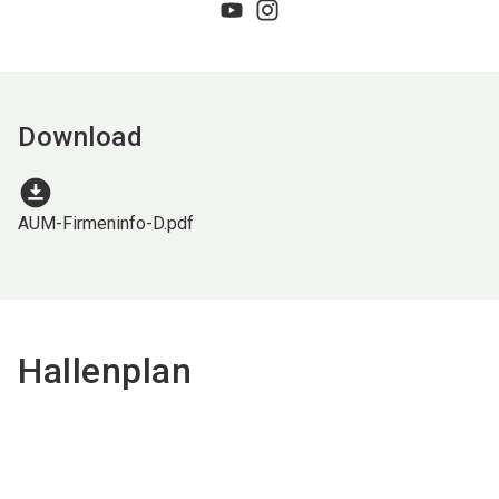
Download
download_for_offline
AUM-Firmeninfo-D.pdf
Hallenplan