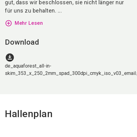
gut, dass wir beschlossen, sie nicht länger nur
für uns zu behalten. ...
add_circle_outline
Mehr Lesen
Download
download_for_offline
de_aquaforest_all-in-
skim_353_x_250_2mm_spad_300dpi_cmyk_iso_v03_email.
Hallenplan