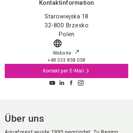
Kontaktinformation
Starowiejska 18
32-800
Brzesko
Polen
language
Website
+48 533 858 058
Kontakt per E-Mail
Über uns
Aquaforest wurde 1995 gegründet. Zu Beginn