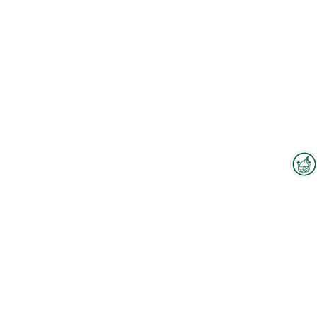
Interzoo-Newsletter
Zum Hallenplan
Branchenwissen, Insights und
Neuigkeiten zur Interzoo – das
bietet Ihnen der Newsletter der
Mitarbeiter
Weltleitmesse der
internationalen Heimtierbranche.