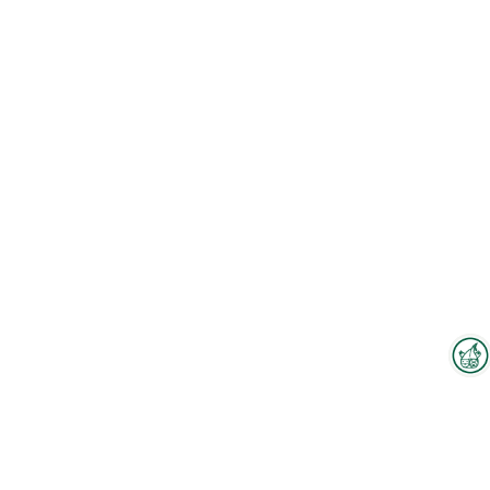
Interzoo-Newsletter
Branchenwissen, Insights und
Neuigkeiten zur Interzoo – das