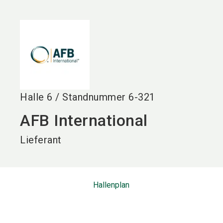
language
DE
search
Halle
6
/
Standnummer
6-321
AFB International
Lieferant
Hallenplan