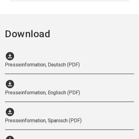
Download
download_for_offline
Presseinformation, Deutsch (PDF)
download_for_offline
Presseinformation, Englisch (PDF)
download_for_offline
Presseinformation, Spanisch (PDF)