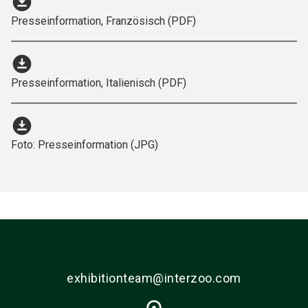
download_for_offline
Presseinformation, Französisch (PDF)
download_for_offline
Presseinformation, Italienisch (PDF)
download_for_offline
Foto: Presseinformation (JPG)
exhibitionteam@interzoo.com