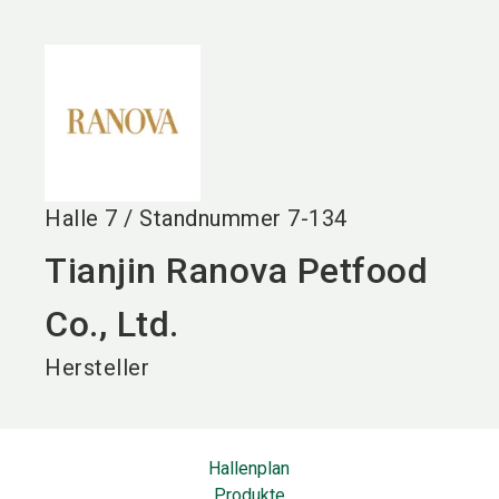
language
DE
search
Halle
7
/
Standnummer
7-134
Tianjin Ranova Petfood
Co., Ltd.
Hersteller
Hallenplan
Produkte