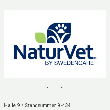
language
DE
search
1
1
Halle
9
/
Standnummer
9-434