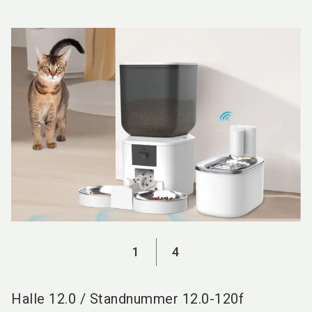
language
DE
search
1
4
Halle
12.0
/
Standnummer
12.0-120f