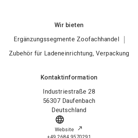
Wir bieten
Ergänzungssegmente Zoofachhandel
Zubehör für Ladeneinrichtung, Verpackung
Kontaktinformation
Industriestraße 28
56307
Daufenbach
Deutschland
language
Website
+49 2684 9570291