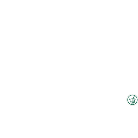
Interzoo-Newsletter
Zum Hallenplan
Branchenwissen, Insights und
Neuigkeiten zur Interzoo – das