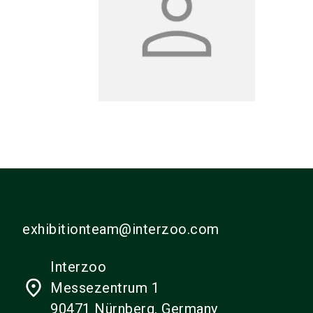
exhibitionteam@interzoo.com
Interzoo
place
Messezentrum 1
90471 Nürnberg, Germany