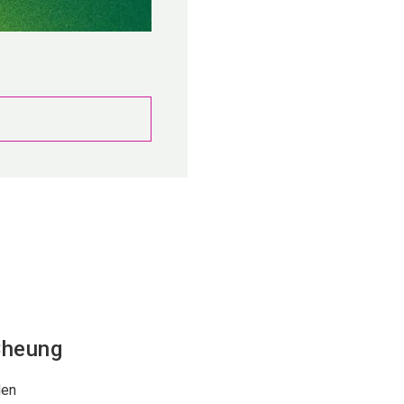
Cheung
den