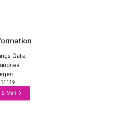
formation
angs Gate,
andnes
egen
711119
 E-Mail