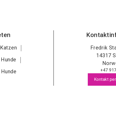
eten
Kontaktin
 Katzen
Fredrik St
14317
S
r Hunde
Norw
+47 91
r Hunde
Kontakt per