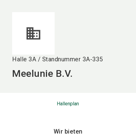
language
DE
search
Halle
3A
/
Standnummer
3A-335
Meelunie B.V.
Hallenplan
Wir bieten