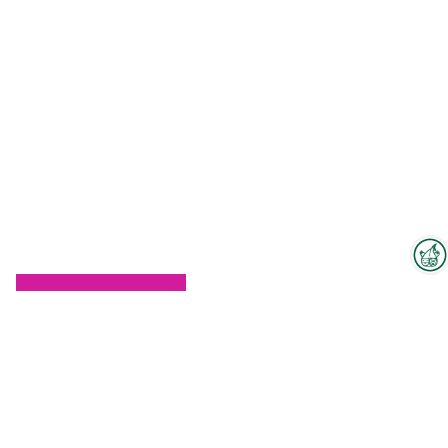
Interzoo-Newsletter
Zum Hallenplan
Branchenwissen, Insights und
Neuigkeiten zur Interzoo – das
bietet Ihnen der Newsletter der
Weltleitmesse der
internationalen Heimtierbranche.
exhibitionteam@interzoo.com