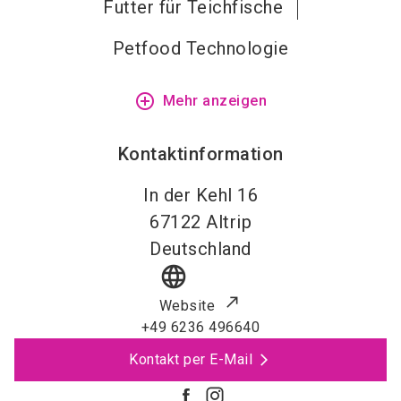
Futter für Teichfische
Petfood Technologie
add_circle_outline
Mehr anzeigen
Kontaktinformation
In der Kehl 16
67122
Altrip
Deutschland
language
Website
+49 6236 496640
Kontakt per E-Mail