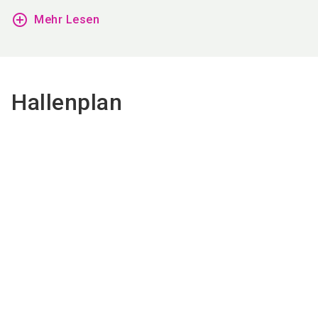
add_circle_outline
Mehr Lesen
Hallenplan