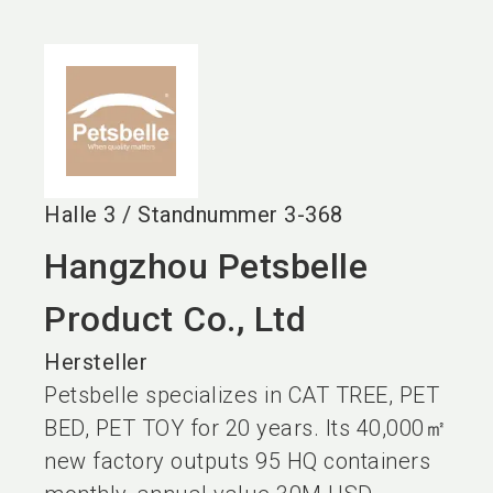
language
DE
search
Halle
3
/
Standnummer
3-368
Hangzhou Petsbelle
Product Co., Ltd
Hersteller
Petsbelle specializes in CAT TREE, PET
BED, PET TOY for 20 years. Its 40,000㎡
new factory outputs 95 HQ containers