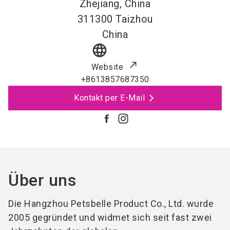
Zhejiang, China
311300
Taizhou
China
language
Website
+8613857687350
Kontakt per E-Mail
Über uns
Die Hangzhou Petsbelle Product Co., Ltd. wurde
2005 gegründet und widmet sich seit fast zwei