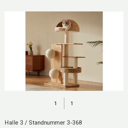
language
DE
search
1
1
Halle
3
/
Standnummer
3-368