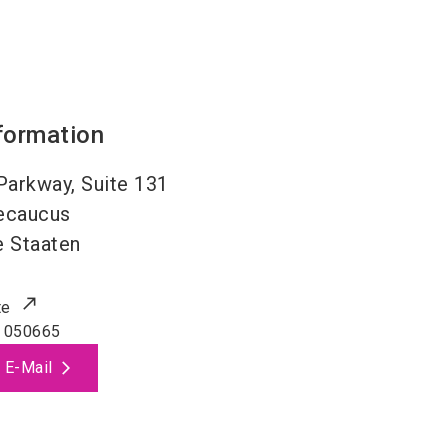
formation
arkway, Suite 131
ecaucus
e Staaten
te
 050665
 E-Mail