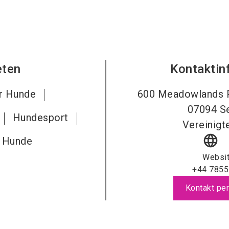
eten
Kontaktin
ür Hunde
600 Meadowlands P
07094
S
Hundesport
Vereinigt
language
r Hunde
Websi
+44 7855
Kontakt per