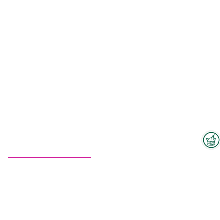
Interzoo-Newsletter
Zum Hallenplan
Branchenwissen, Insights und
Neuigkeiten zur Interzoo – das
bietet Ihnen der Newsletter der
Weltleitmesse der